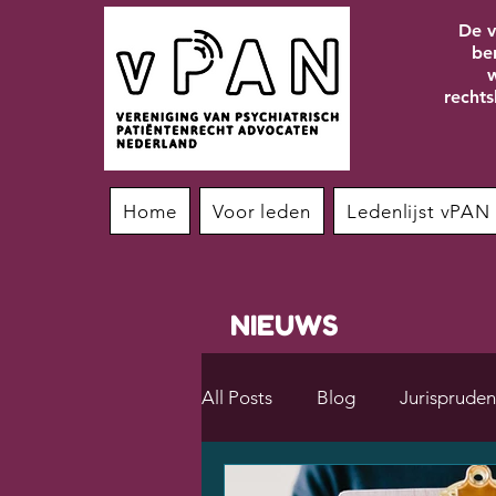
De v
be
w
rechts
Home
Voor leden
Ledenlijst vPAN
NIEUWS
All Posts
Blog
Jurispruden