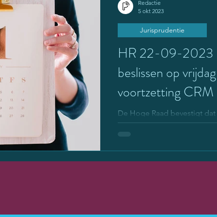
Redactie
5 okt 2023
Jurisprudentie
HR 22-09-2023 R
beslissen op vrijda
voortzetting CRM
De Hoge Raad bevestigt dat 
van een crisismaatregel dat 
op dinsdag kan worden...