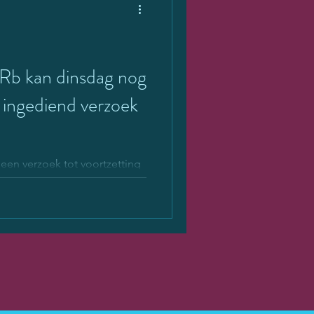
b kan dinsdag nog
g ingediend verzoek
een verzoek tot voortzetting
op vrijdag is ingediend, nog