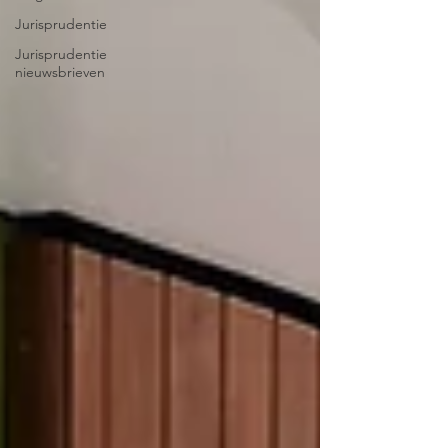
Jurisprudentie
Jurisprudentie
nieuwsbrieven