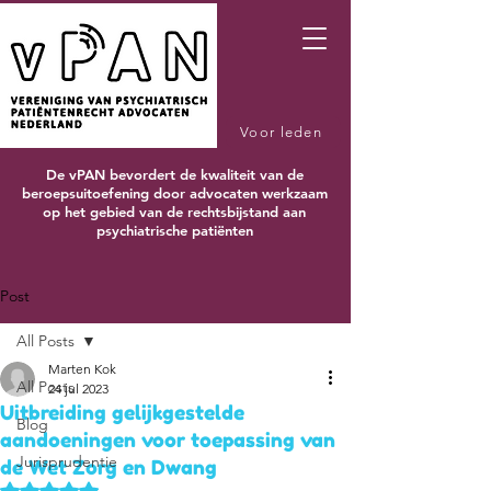
Voor leden
De vPAN bevordert de kwaliteit van de
beroepsuitoefening door advocaten werkzaam
op het gebied van de rechtsbijstand aan
psychiatrische patiënten
Post
All Posts
Marten Kok
All Posts
24 jul 2023
Uitbreiding gelijkgestelde
Blog
aandoeningen voor toepassing van
Jurisprudentie
de Wet Zorg en Dwang
Beoordeeld met NaN uit 5 sterren.