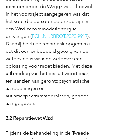
persoon onder de Wvggz valt – hoewel 
in het voortraject aangegeven was dat 
het voor die persoon beter zou zijn in 
een Wzd-accommodatie zorg te 
ontvangen (
ECLI:NL:RBROT:2020:9917
). 
Daarbij heeft de rechtbank opgemerkt 
dat dit een onbedoeld gevolg van de 
wetgeving is waar de wetgever een 
oplossing voor moet bieden. Met deze 
uitbreiding van het besluit wordt daar, 
ten aanzien van gerontopsychiatrische 
aandoeningen en 
autismespectrumstoornissen, gehoor 
aan gegeven.
2.2 Reparatiewet Wzd
Tijdens de behandeling in de Tweede 