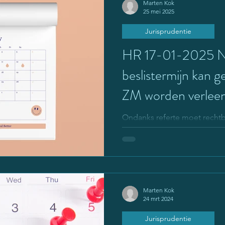
Marten Kok
25 mei 2025
Jurisprudentie
HR 17-01-2025 Na
beslistermijn kan g
ZM worden verleen
maanden.
Ondanks referte moet rechtb
verzoek aansluitende zorgm
aansluitende zorgmachtigin
6 maanden.
Marten Kok
24 mrt 2024
Jurisprudentie