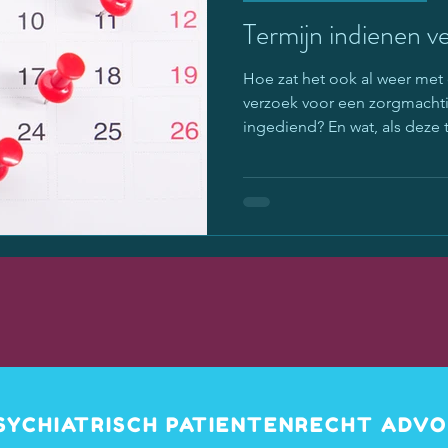
Termijn indienen v
Hoe zat het ook al weer met
verzoek voor een zorgmacht
ingediend? En wat, als deze te
PSYCHIATRISCH PATIENTENRECHT ADV