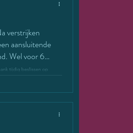
 verstrijken
een aansluitende
d. Wel voor 6
ank tijdig beslissen op
achtiging. Anders geen
g, maar machtiging maximaal