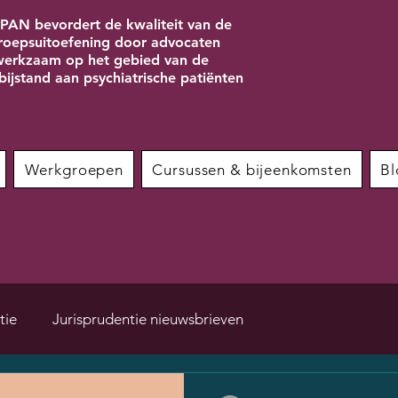
PAN bevordert de kwaliteit van de
roepsuitoefening door advocaten
erkzaam op het gebied van de
bijstand aan psychiatrische patiënten
Werkgroepen
Cursussen & bijeenkomsten
Bl
tie
Jurisprudentie nieuwsbrieven