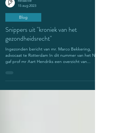
Redactie
15 aug 2023
Blog
Snippers uit "kroniek van het
gezondheidsrecht"
Ingezonden bericht van mr. Marco Bekkering,
advocaat te Rotterdam In dit nummer van het NJB
gaf prof mr Aart Hendriks een overzicht van...