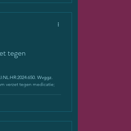
et tegen
LI:NL:HR:2024:650. Wvggz.
m verzet tegen medicatie;
ng...