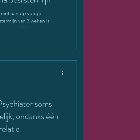
 niet aan op vorige
termijn van 3 weken is
r nieuwe ZM.
ychiater soms
elijk, ondanks één
elatie