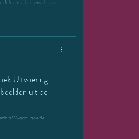
delrelatie kan psychiater
oek Uitvoering
beelden uit de
oering Wvggz: goede
 door mr. dr. Emke Plomp en