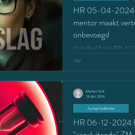
HR 05-04-2024 
mentor maakt vertegenwoordiger
onbevoegd
Hoge Raad 5 april 2024, ECLI:NL:HR:
dwang. Klacht over uitblijve
om ontslag uit...
Marten Kok
18 dec 2024
Jurisprudentie
HR 06-12-2024 Be
"aansluitende" ZM 