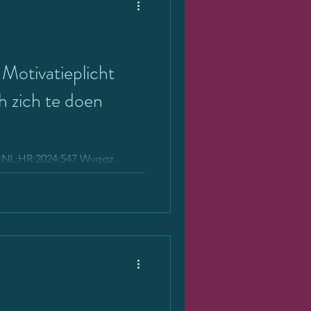
tivatieplicht
h zich te doen
I:NL:HR:2024:547 Wvggz.
kene niet bereid te worden
....