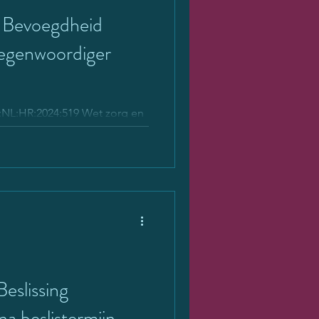
Bevoegdheid
2024:519 Wet zorg en
n van beslissing op verzoek
slissing
na beslistermijn