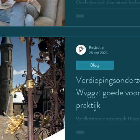
Ondanks één jaar geen behan
niet onafhankelijk zijn.
Redactie
25 apr 2024
Blog
Verdiepingsonderz
Wvggz: goede voor
praktijk
Verdiepingsonderzoek Uitv
voorbeelden uit de praktijk
Prof. mr. Johan Legemate.