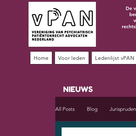
De v
be
w
rechts
Home
Voor leden
Ledenlijst vPAN
NIEUWS
All Posts
Blog
Jurispruden