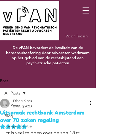
Voor leden
De vPAN bevordert de kwaliteit van de
beroepsuitoefening door advocaten werkzaam
op het gebied van de rechtsbijstand aan
psychiatrische patiënten
Post
All Posts
Diane Klock
All Posts
21 aug 2023
Uitspraak rechtbank Amsterdam
Blog
over 70 zaken regeling
Jurisprudentie
Beoordeeld met NaN uit 5 sterren.
Er is veel te doen over de zgn "70+ 